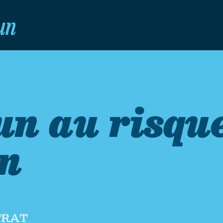
un
n au risque
on
trat