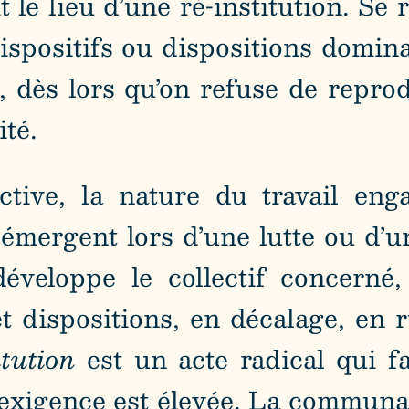
it le lieu d’une ré-institution. Se
spositifs ou dispositions dominant
t, dès lors qu’on refuse de repro
ité.
tive, la nature du travail enga
 émergent lors d’une lutte ou d’u
veloppe le collectif concerné, 
t dispositions, en décalage, en 
itution
est un acte radical qui f
L’exigence est élevée. La communa