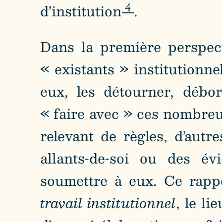
4
d’institution
.
Dans la première perspect
« existants » institutionne
eux, les détourner, débor
« faire avec » ces nombreux
relevant de règles, d’autr
allants-de-soi ou des év
soumettre à eux. Ce rappor
travail institutionnel
, le li