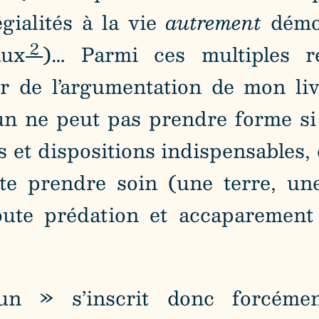
gialités à la vie
autrement
démoc
2
aux
)… Parmi ces multiples re
 de l’argumentation de mon livre
mun ne peut pas prendre forme s
ifs et dispositions indispensables
aite prendre soin (une terre, un
toute prédation et accaparement
n » s’inscrit donc forcémen