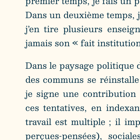
premier temps, je fais un po
Dans un deuxième temps, je 
j’en tire plusieurs ense
jamais son « fait institutio
Dans le paysage politique
des communs se réinstalle 
je signe une contribution
ces tentatives, en indexa
travail est multiple ; il 
perçues-pensées), social