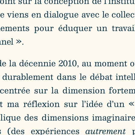
int sur la conception de l’institut
viens en dialogue avec le collect
ignements pour éduquer un trava
nnel ».
 de la décennie 2010, au moment 
durablement dans le débat intelle
 centrée sur la dimension fortem
nt ma réflexion sur l’idée d’un
implique des dimensions imaginair
es (des expériences
autrement
p