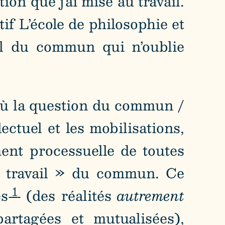
ion que j’ai mise au travail.
if L’école de philosophie et
il du commun qui n’oublie
où la question du commun /
ctuel et les mobilisations,
ent processuelle de toutes
 « travail » du commun. Ce
1
es
(des réalités
autrement
artagées et mutualisées),