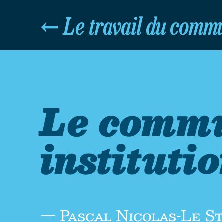
←
Le travail du comm
Le commu
instituti
— Pascal Nicolas-Le S